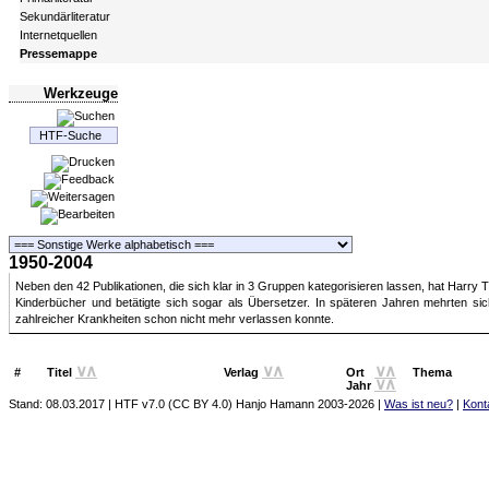
Sekundärliteratur
Internetquellen
Pressemappe
Werkzeuge
1950-2004
Neben den 42 Publikationen, die sich klar in 3 Gruppen kategorisieren lassen, hat Harry 
Kinderbücher und betätigte sich sogar als Übersetzer. In späteren Jahren mehrten 
zahlreicher Krankheiten schon nicht mehr verlassen konnte.
∨
∧
∨
∧
∨
∧
#
Titel
Verlag
Ort
Thema
∨
∧
Jahr
Stand: 08.03.2017 | HTF
v7.0 (CC BY 4.0) Hanjo Hamann 2003‑2026 |
Was ist neu?
|
Kont