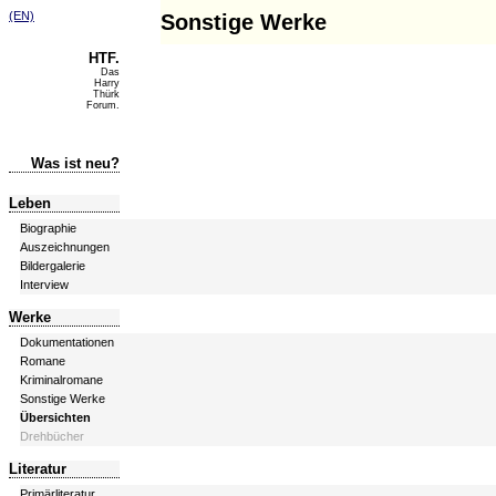
(EN)
Sonstige Werke
HTF.
Das
Harry
Thürk
Forum.
Was ist neu?
Leben
Biographie
Auszeichnungen
Bildergalerie
Interview
Werke
Dokumentationen
Romane
Kriminalromane
Sonstige Werke
Übersichten
Drehbücher
Literatur
Primärliteratur