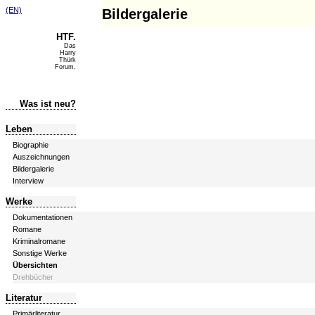
(EN)
Bildergalerie
HTF.
Das
Harry
Thürk
Forum.
Was ist neu?
Leben
Biographie
Auszeichnungen
Bildergalerie
Interview
Werke
Dokumentationen
Romane
Kriminalromane
Sonstige Werke
Übersichten
Drehbücher
Literatur
Primärliteratur