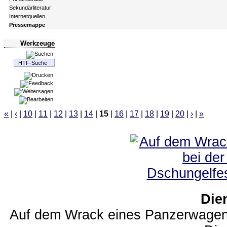
Sekundärliteratur
Internetquellen
Pressemappe
Werkzeuge
«
|
‹
|
10
|
11
|
12
|
13
|
14
|
15
|
16
|
17
|
18
|
19
|
20
|
›
|
»
Die
Auf dem Wrack eines Panzerwagens