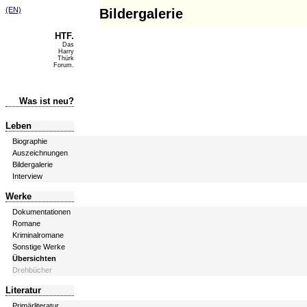
(EN)
Bildergalerie
HTF.
Das
Harry
Thürk
Forum.
Was ist neu?
Leben
Biographie
Auszeichnungen
Bildergalerie
Interview
Werke
Dokumentationen
Romane
Kriminalromane
Sonstige Werke
Übersichten
Drehbücher
Literatur
Primärliteratur