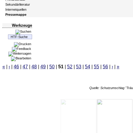
Sekundärliteratur
Internetquellen
Pressemappe
Werkzeuge
«
|
‹
|
46
|
47
|
48
|
49
|
50
|
51
|
52
|
53
|
54
|
55
|
56
|
›
|
»
Quelle: Schutzumschlag "Träu