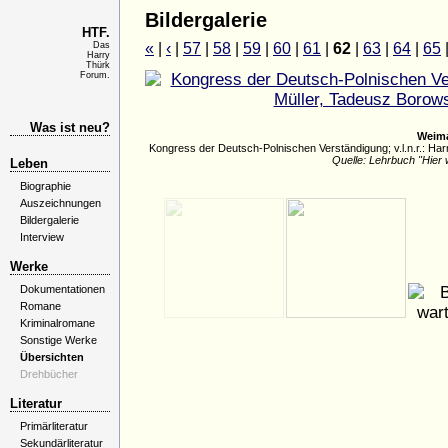
Bildergalerie
HTF.
Das
«
|
‹
|
57
|
58
|
59
|
60
|
61
|
62
|
63
|
64
|
65
Harry
Thürk
Forum.
Was ist neu?
Weima
Kongress der Deutsch-Polnischen Verständigung; v.l.n.r.: Har
Quelle: Lehrbuch "Hier 
Leben
Biographie
Auszeichnungen
Bildergalerie
Interview
Werke
Dokumentationen
Romane
Kriminalromane
Sonstige Werke
Übersichten
Drehbücher
Literatur
Primärliteratur
Sekundärliteratur