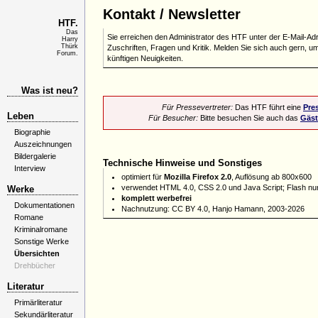
Kontakt / Newsletter
HTF.
Das
Sie erreichen den Administrator des HTF unter der E-Mail-A
Harry
Thürk
Zuschriften, Fragen und Kritik. Melden Sie sich auch gern, u
Forum.
künftigen Neuigkeiten.
Was ist neu?
Für Pressevertreter:
Das HTF führt eine
Pre
Leben
Für Besucher:
Bitte besuchen Sie auch das
Gäs
Biographie
Auszeichnungen
Bildergalerie
Technische Hinweise und Sonstiges
Interview
optimiert für
Mozilla Firefox 2.0
, Auflösung ab 800x600
verwendet HTML 4.0, CSS 2.0 und Java Script; Flash nur 
Werke
komplett werbefrei
Dokumentationen
Nachnutzung: CC BY 4.0, Hanjo Hamann, 2003-2026
Romane
Kriminalromane
Sonstige Werke
Übersichten
Drehbücher
Literatur
Primärliteratur
Sekundärliteratur