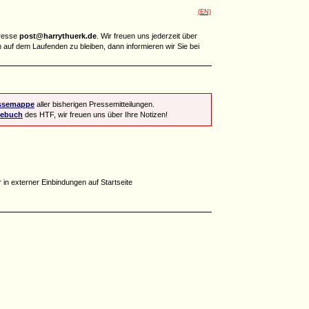
(EN)
dresse
post@harrythuerk.de
. Wir freuen uns jederzeit über
m auf dem Laufenden zu bleiben, dann informieren wir Sie bei
ssemappe
aller bisherigen Pressemitteilungen.
tebuch
des HTF, wir freuen uns über Ihre Notizen!
in externer Einbindungen auf Startseite