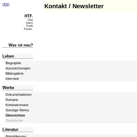
(EN)
Kontakt / Newsletter
HTF.
Das
Harry
Thürk
Forum.
Was ist neu?
Leben
Biographie
Auszeichnungen
Bildergalerie
Interview
Werke
Dokumentationen
Romane
Kriminalromane
Sonstige Werke
Übersichten
Drehbücher
Literatur
Primärliteratur