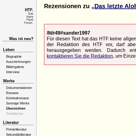
Rezensionen zu
„Das letzte Alo
HTF.
Das
Harry
Thürk
Forum.
/lit/r49#sander1997
Für diesen Text hat das HTF keine allgem
Was ist neu?
der Redaktion des HTF vor, darf abe
Leben
herausgegeben werden. Dadurch ents
kontaktieren Sie die Redaktion
, um Einze
Biographie
Auszeichnungen
Bildergalerie
Interview
Werke
Dokumentationen
Romane
Kriminalromane
Sonstige Werke
Übersichten
Drehbücher
Literatur
Primärliteratur
Sekundärliteratur