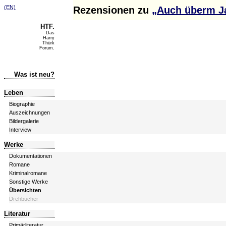
(EN)
Rezensionen zu
„Auch überm J
HTF.
Das
Harry
Thürk
Forum.
Was ist neu?
Leben
Biographie
Auszeichnungen
Bildergalerie
Interview
Werke
Dokumentationen
Romane
Kriminalromane
Sonstige Werke
Übersichten
Drehbücher
Literatur
Primärliteratur