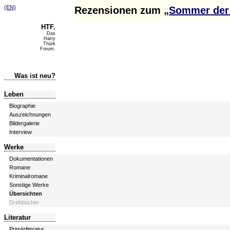
(EN)
Rezensionen zum
„Sommer der 
HTF.
Das
Harry
Thürk
Forum.
Was ist neu?
Leben
Biographie
Auszeichnungen
Bildergalerie
Interview
Werke
Dokumentationen
Romane
Kriminalromane
Sonstige Werke
Übersichten
Drehbücher
Literatur
Primärliteratur