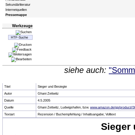
Sekundärliteratur
Internetquellen
Pressemappe
Werkzeuge
siehe auch:
"Somme
Titel
Sieger und Besiegte
Autor
Ghani Zettwitz
Datum
4.5.2005
Quelle
Ghani Zettwitz, Ludwigshafen, bzw.
www.amazon.de/gp/product//3
Textart
Rezension / Buchempfehlung / Inhaltsangabe; Volltext
Sieger