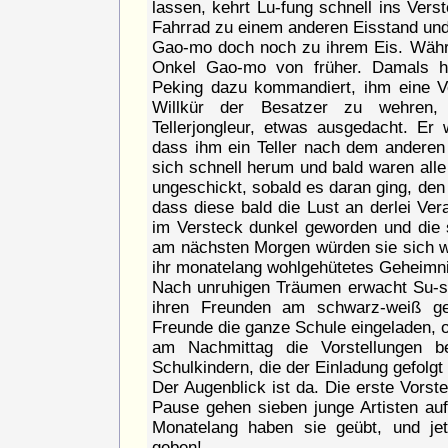
lassen, kehrt Lu-fung schnell ins Vers
Fahrrad zu einem anderen Eisstand un
Gao-mo doch noch zu ihrem Eis. Währen
Onkel Gao-mo von früher. Damals ha
Peking dazu kommandiert, ihm eine V
Willkür der Besatzer zu wehren,
Tellerjongleur, etwas ausgedacht. Er 
dass ihm ein Teller nach dem anderen
sich schnell herum und bald waren all
ungeschickt, sobald es daran ging, den 
dass diese bald die Lust an derlei Ver
im Versteck dunkel geworden und die s
am nächsten Morgen würden sie sich w
ihr monatelang wohlgehütetes Geheimni
Nach unruhigen Träumen erwacht Su-su
ihren Freunden am schwarz-weiß gest
Freunde die ganze Schule eingeladen, 
am Nachmittag die Vorstellungen be
Schulkindern, die der Einladung gefolgt
Der Augenblick ist da. Die erste Vorste
Pause gehen sieben junge Artisten auf
Monatelang haben sie geübt, und jetz
geben!