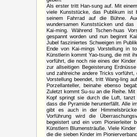
Als erster tritt Han-sung auf. Mit eine
viele Kunststücke, das Publikum ist
seinem Fahrrad auf die Bühne. Au
wundersamen Kunststücken und das P
Kai-ming. Während Tschen-huas Vors
gespannt worden und nun beginnt Kai-
Jubel fasziniertes Schweigen im Publi
Ende von Kai-mings Vorstellung in to
Künstlerin kommt Yao-tsung, die mit i
vorführt, die noch nie eines der Kinder
zur allseitigen Begeisterung Erdnüss
und zahlreiche andere Tricks vorführt, 
Vorstellung beendet, tritt Wang-ling au
Porzellanteller, beinahe ebenso bega
Zuletzt kommt Su-su an die Reihe. Mit
Kopf springt sie durch die Luft, tanzt
dass die Pyramide herunterfällt. Alle 
gibt es auch in der Himmelsbrücke
Vorführung wird die Überraschungsv
begeistert und ein vom Pionierleiter 
Künstlern Blumensträuße. Viele Kinder
die die sieben Kinder im Pionierverban