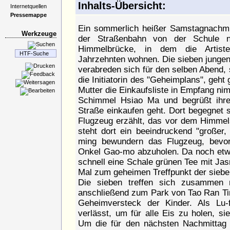
Inhalts-Übersicht:
Internetquellen
Pressemappe
Ein sommerlich heißer Samstagnachmit
Werkzeuge
der Straßenbahn von der Schule n
Himmelbrücke, in dem die Artiste
Jahrzehnten wohnen. Die sieben jungen
verabreden sich für den selben Abend, 
die Initiatorin des "Geheimplans", geh
Mutter die Einkaufsliste in Empfang ni
Schimmel Hsiao Ma und begrüßt ihre
Straße einkaufen geht. Dort begegnet s
Flugzeug erzählt, das vor dem Himmelst
steht dort ein beeindruckend "großer,
ming bewundern das Flugzeug, bevor
Onkel Gao-mo abzuholen. Da noch etwas
schnell eine Schale grünen Tee mit Jasm
Mal zum geheimen Treffpunkt der sieben
Die sieben treffen sich zusammen
anschließend zum Park von Tao Ran Tin
Geheimversteck der Kinder. Als Lu-
verlässt, um für alle Eis zu holen, si
Um die für den nächsten Nachmittag 