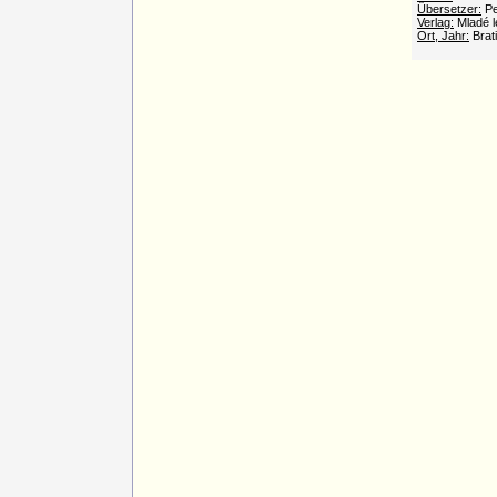
Übersetzer:
Pe
Verlag:
Mladé l
Ort, Jahr:
Brat