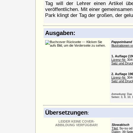
Tag will der Lehrer einen Artikel übe
veröffentlichen. Mit einer gemeinsamen
Park klingt der Tag der großen, der ge
Ausgaben:
Pappeinband 
Illustrationen v
1. Auflage (19
Lizenz-Nr.
304-
Satz und Druc
2. Auflage 19
Lizenz-Nr.
304-
Satz und Druc
Anmerkung:
Das B
Seiten: 3, 8, 10, 
Übersetzungen
:
LEIDER KEINE COVER-
Slowakisch
ABBILDUNG VERFÜGBAR!
Titel:
Su-su od
Daten:
39 Seit