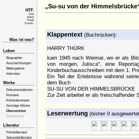
„Su-su von der Himmelsbrücke
HTF.
Das
Harry
Thürk
Forum.
Klappentext
(Buchrücken):
Was ist neu?
HARRY THÜRK
Leben
kam 1945 nach Weimar, wo er als Bildr
Biographie
Auszeichnungen
von morgen, Julisca", eine Report
Bildergalerie
Kinderbuchausschreiben mit dem 1. Pre
Interview
Ein Teil der Erlebnisse während seiner
dem Buch
Werke
SU-SU VON DER HIMMELSBRÜCKE
Dokumentationen
Zur Zeit arbeitet er als freischaffender S
Romane
Kriminalromane
Sonstige Werke
Übersichten
Leserwertung
(bisher 0 ausgewerte
Drehbücher
Literatur
Primärliteratur
Sekundärliteratur