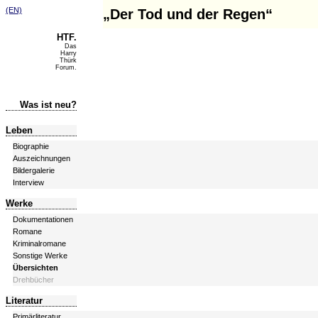
(EN)
„Der Tod und der Regen“
HTF.
Das
Harry
Thürk
Forum.
Was ist neu?
Leben
Biographie
Auszeichnungen
Bildergalerie
Interview
Werke
Dokumentationen
Romane
Kriminalromane
Sonstige Werke
Übersichten
Drehbücher
Literatur
Primärliteratur