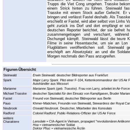
Trupps die Viet Cong umgehen. Trasske bekom
einem Strick hinten zu führen. Steinwald fas
Trasske mit einem Stock außer Gefecht. Er w
bringen und verlässt Fastel deshalb. Als Trass
erschießt er Fastel, wird aber selbst von Linhs 
geht zurück ins Dorf und dort empfängt er se
deutschen Reporter berichtet, der sie befreit 
zusammengetragen und verscharrt, während
Dschungel kämpft. Steinwald lässt die teure 
Filme in seine Hosentasche, um sie an Lon 
Flugblättern veröffentlichen soll. Steinwald
erschöpft am Absetzplatz an und die Soldat
Morgen nochmals den Pass anzugreifen.
Figuren-Übersicht
:
Steinwald
Erwin Steinwald.
deutscher Bildreporter aus Frankfurt
Spark
Major Larry Spark.
Pilot einer F-104, Kettenkommandeur der US Air For
Autohändler aus Missouri
Marianne
Marianne Spark (geb. Trasske).
Frau von Larry, arbeitet im Air-Force
Michael Trasske
deutscher Spezialist für den Einsatz von Kampfgasen, Bruder Maria
Fastel
Freund von Steinwald, deutscher Bildreporter aus Berlin
Pauo
Khmer-Mädchen, Freundin von Steinwald, Stewardess der Royal Ca
Neubrook
Oswald Neubrook.
Deutscher, Mitarbeiter des Konsulats
Radford
Colonel Radford
. Public-Relations-Offizier der US Air Force
weitere
Lansdale
= CIA-Agent in Vietnam, propagiert "revolutionären Antiko
Charaktere
Hoa
= vietnamesischer Soldat
Doktor Phuc
= vietnamesische Ärztin