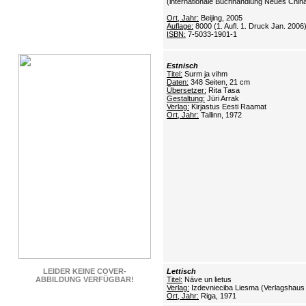
(internationale Buchhandlung Neues Chin
Ort, Jahr:
Beijing, 2005
Auflage:
8000 (1. Aufl. 1. Druck Jan. 2006
ISBN:
7-5033-1901-1
Estnisch
Titel:
Surm ja vihm
Daten:
348 Seiten, 21 cm
Übersetzer:
Rita Tasa
Gestaltung:
Jüri Arrak
Verlag:
Kirjastus Eesti Raamat
Ort, Jahr:
Tallinn, 1972
LEIDER KEINE COVER-
Lettisch
ABBILDUNG VERFÜGBAR!
Titel:
Nāve un lietus
Verlag:
Izdevnieciba Liesma (Verlagshaus
Ort, Jahr:
Riga, 1971