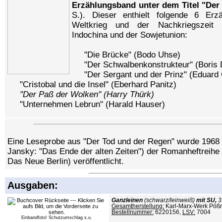
Erzählungsband unter dem Titel "Der
S.). Dieser enthielt folgende 6 Er
Weltkrieg und der Nachkriegszeit 
Indochina und der Sowjetunion:
"Die Brücke" (Bodo Uhse)
"Der Schwalbenkonstrukteur" (Boris 
"Der Sergant und der Prinz" (Eduard 
"Cristobal und die Insel" (Eberhard Panitz)
"Der Paß der Wolken" (Harry Thürk)
"Unternehmen Lebrun" (Harald Hauser)
Eine Leseprobe aus "Der Tod und der Regen" wurde 1968 i
Jansky: "Das Ende der alten Zeiten") der Romanheftreihe
Das Neue Berlin) veröffentlicht.
Ausgaben:
Ganzleinen
(schwarz/leinweiß)
mit SU,
3
Gesamtherstellung:
Karl-Marx-Werk Pöß
Bestellnummer:
6220156,
LSV:
7004
Einbandfoto! Schutzumschlag s.u.