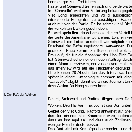
kann es gar zum Tod führen.
Fastel und Steinwald treffen sich und beide wart
Im "Caravelle" wird eine Mitteilung bekanntgegeb
Viet Cong angegriffen und völlig ausgelösc
interessierte Fotografen zu besichtigen. Faste
auch mit von der Partie. Es ist schrecklich! Di
die verkohlten Balken geschrieben.
Es wird spekuliert, dass Lansdale diesen Vorfall 
die Seite der Amerikaner zu ziehen. Lon, ein vie
Steinwald, die Fotos so schnell wie möglich zu e
Druckerei der Befreiungsfront zu verwenden. Di
gedruckt. Pauo kommt zu Besuch und plötzlic
Frau auf, die für die Abnahme der Honj-Binh-Fo
hat Steinwald schon einen neuen Auftrag durch d
einen Mann interviewen, der zu den vermeintlic
das Interview wird auf die Flugblätter gedruck
Hilfe können 20 Abschriften des Interviews her
später in einem Umschlag zusammen mit eine
"Caravelle" abgibt, damit sie an die Journalisten
dass Aktion Da Nang starten kann.
8. Der Paß der Wolken
Fastel, Steinwald und Radford fliegen nach Da
Wolken, Deo Hai Van. Tra Loc ist das Dorf unte
Gebiet der Viet Cong. Radford antwortet auf St
das Dorf ein normales Bauerndorf wäre, in dem s
dass es ihm egal sei und dass auch Zivilisten
weniger Feinde, desto besser.
Das Dorf wird mit Kampfgas bombardiert, und da