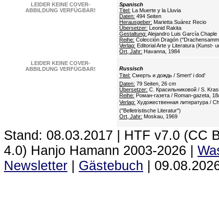
LEIDER KEINE COVER-
Spanisch
ABBILDUNG VERFÜGBAR!
Titel:
La Muerte y la Lluvia
Daten:
494 Seiten
Herausgeber:
Marietta Suárez Recio
Übersetzer:
Leonid Rakita
Gestaltung:
Alejandro Luis García Chaple
Reihe:
Colección Dragón ("Drachensamm
Verlag:
Editorial Arte y Literatura (Kunst- u
Ort, Jahr:
Havanna, 1984
LEIDER KEINE COVER-
Russisch
ABBILDUNG VERFÜGBAR!
Titel:
Смерть и дождь / Smert' i dod'
Daten:
79 Seiten, 26 cm
Übersetzer:
С. Красильниковой / S. Krasil
Reihe:
Роман-газета / Roman-gazeta, 18/
Verlag:
Художественная литература / Chud
("Belletristische Literatur")
Ort, Jahr:
Moskau, 1969
Stand: 08.03.2017 | HTF
v7.0 (CC 
4.0) Hanjo Hamann 2003‑2026 |
Was
Newsletter
|
Gästebuch
|
09.08.2026