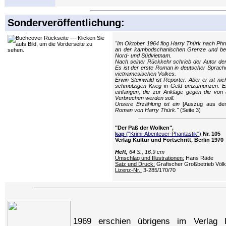
Sonderveröffentlichung:
"Im Oktober 1964 flog Harry Thürk nach Ph
an der kambodschanischen Grenze und bes
Nord- und Südvietnam.
Nach seiner Rückkehr schrieb der Autor d
Es ist der erste Roman in deutscher Sprac
vietnamesischen Volkes.
Erwin Steinwald ist Reporter. Aber er ist n
schmutzigen Krieg in Geld umzumünzen. Er
einfangen, die zur Anklage gegen die von
Verbrechen werden soll.
Unsere Erzählung ist ein
[Auszug aus dem
Roman von Harry Thürk."
(Seite 3)
"Der Paß der Wolken",
kap
("Krimi-Abenteuer-Phantastik")
Nr. 105
Verlag Kultur und Fortschritt, Berlin 1970
Heft,
64 S., 16.9 cm
Umschlag und Illustrationen:
Hans Räde
Satz und Druck:
Grafischer Großbetrieb Völ
Lizenz-Nr.:
3-285/170/70
1969 erschien übrigens im Verlag 