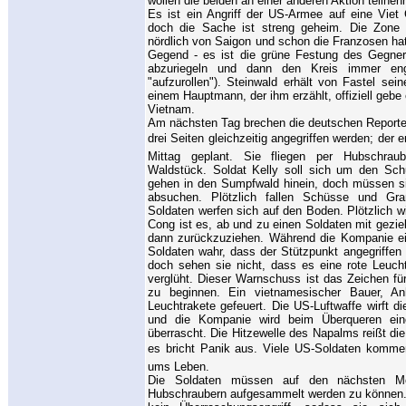
wollen die beiden an einer anderen Aktion teil
Es ist ein Angriff der US-Armee auf eine Viet 
doch die Sache ist streng geheim. Die Zone 
nördlich von Saigon und schon die Franzosen hat
Gegend - es ist die grüne Festung des Gegners
abzuriegeln und dann den Kreis immer en
"aufzurollen"). Steinwald erhält von Fastel se
einem Hauptmann, der ihm erzählt, offiziell gebe
Vietnam.
Am nächsten Tag brechen die deutschen Reporter
drei Seiten gleichzeitig angegriffen werden; der 
Mittag geplant. Sie fliegen per Hubschrau
Waldstück. Soldat Kelly soll sich um den Sc
gehen in den Sumpfwald hinein, doch müssen s
absuchen. Plötzlich fallen Schüsse und Gr
Soldaten werfen sich auf den Boden. Plötzlich wie
Cong ist es, ab und zu einen Soldaten mit gezi
dann zurückzuziehen. Während die Kompanie e
Soldaten wahr, dass der Stützpunkt angegriffen
doch sehen sie nicht, dass es eine rote Leuch
verglüht. Dieser Warnschuss ist das Zeichen für
zu beginnen. Ein vietnamesischer Bauer, A
Leuchtrakete gefeuert. Die US-Luftwaffe wirft 
und die Kompanie wird beim Überqueren ein
überrascht. Die Hitzewelle des Napalms reißt 
es bricht Panik aus. Viele US-Soldaten kommen
ums Leben.
Die Soldaten müssen auf den nächsten M
Hubschraubern aufgesammelt werden zu können. 