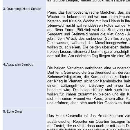
ihn zu überzeugen, wieder zurück nach Hause zu
3. Drachengezierte Schale
Pauo, das kambodschanische Mädchen, das als S
Woche frei bekommen und will nun ihrem Freund
bereiten und für eine Woche mit ihm Urlaub in i
Steinwald macht währenddessen Fotos auf der Fa
den River Force. Plötzlich wird das Boot von ein
Sergeant und Steinwald haben die Viet Cong - A
jetzt, vom Wrack des sinkenden Schiffes zu gel
Flusswasser, während die Maschinengewehre d
wollen zu schießen. Die beiden überleben dadur
treiben lassen. Steinwald kommt ganz erschöpf
dort auf ihn. Am nächsten Tag fliegen sie eine
4. Apsara im Bambus
Die beiden Verliebten verbringen eine wunders
Dort lernt Steinwald die Gastfreundschaft der As
Sehenswürdigkeiten, die Kambodscha zu bieten
der Krieg in Vietnam nicht vor Kambodscha halt
einem Luftangriff der US-Army auf zwei ka
berichtet wird. Die beiden fühlen sich auch hie
wollen für immer zusammen bleiben und ein K
sich mit einem Freund von Pauo, einem alten Ma
und erfahren, dass sich auch hier Gedanken dar
5. Zone Dora
Das Hotel Caravelle ist das Pressezentrum vo
ausländischen Reporter ein Quartier bezogen hab
mit Fastel, der erzählt, dass auch er mit nach D