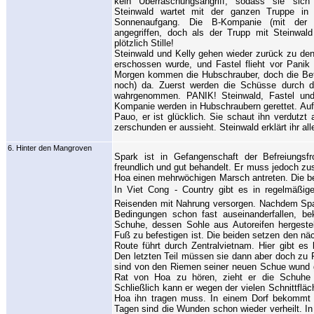
kein Überraschungsangriff, sodass sie sich 
Steinwald wartet mit der ganzen Truppe in 
Sonnenaufgang. Die B-Kompanie (mit der F
angegriffen, doch als der Trupp mit Steinwald 
plötzlich Stille!
Steinwald und Kelly gehen wieder zurück zu den
erschossen wurde, und Fastel flieht vor Pani
Morgen kommen die Hubschrauber, doch die Befr
noch) da. Zuerst werden die Schüsse durch d
wahrgenommen. PANIK! Steinwald, Fastel und 
Kompanie werden in Hubschraubern gerettet. Auf de
Pauo, er ist glücklich. Sie schaut ihn verdutzt 
zerschunden er aussieht. Steinwald erklärt ihr al
6. Hinter den Mangroven
Spark ist in Gefangenschaft der Befreiungsfr
freundlich und gut behandelt. Er muss jedoch 
Hoa einen mehrwöchigen Marsch antreten. Die be
In Viet Cong - Country gibt es in regelmäßi
Reisenden mit Nahrung versorgen. Nachdem Sp
Bedingungen schon fast auseinanderfallen, b
Schuhe, dessen Sohle aus Autoreifen hergest
Fuß zu befestigen ist. Die beiden setzen den näch
Route führt durch Zentralvietnam. Hier gibt e
Den letzten Teil müssen sie dann aber doch zu
sind von den Riemen seiner neuen Schue wund g
Rat von Hoa zu hören, zieht er die Schuhe 
Schließlich kann er wegen der vielen Schnittfl
Hoa ihn tragen muss. In einem Dorf bekommt 
Tagen sind die Wunden schon wieder verheilt. In 