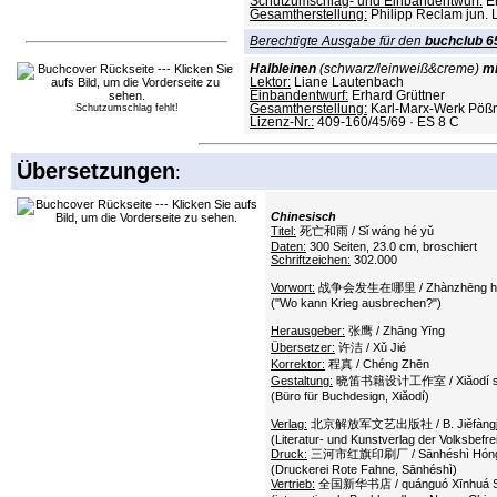
Schutzumschlag- und Einbandentwurf:
Er
Gesamtherstellung:
Philipp Reclam jun. 
Berechtigte Ausgabe für den
buchclub 65
Halbleinen
(schwarz/leinweiß&creme)
mi
Lektor:
Liane Lautenbach
Einbandentwurf:
Erhard Grüttner
Schutzumschlag fehlt!
Gesamtherstellung:
Karl-Marx-Werk Pöß
Lizenz-Nr.:
409-160/45/69 · ES 8 C
Übersetzungen
:
Chinesisch
Titel:
死亡和雨 / Sǐ wáng hé yǔ
Daten:
300 Seiten, 23.0 cm, broschiert
Schriftzeichen:
302.000
Vorwort:
战争会发生在哪里 / Zhànzhēng huìfā
("Wo kann Krieg ausbrechen?")
Herausgeber:
张鹰 / Zhāng Yīng
Übersetzer:
许洁 / Xǔ Jié
Korrektor:
程真 / Chéng Zhēn
Gestaltung:
晓笛书籍设计工作室 / Xiǎodí shūj
(Büro für Buchdesign, Xiǎodí)
Verlag:
北京解放军文艺出版社 / B. Jiěfàngjū
(Literatur- und Kunstverlag der Volksbefre
Druck:
三河市红旗印刷厂 / Sānhéshì Hóngqí
(Druckerei Rote Fahne, Sānhéshì)
Vertrieb:
全国新华书店 / quánguó Xīnhuá S