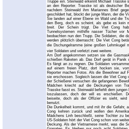
Truppe ein. Steinwald erkennt Michael Trasske so
an den Reporter. Trasske ist als deutscher B
nachdem Steinwald ihm Mariannes Brief geg
geschildert hat, blockt der junge Mann, der die Vi
Sie landen auf einer Ebene im Wald und die Tru
den Berg, doch es scheint, als gebe es kein
breit. Der Schein trügt. Die Viet Cong hab
Tunnelsystemen mithilfe nasser Tücher vor
beobachten nun den Trupp. Die Soldaten, die da
werden plötzlich überrascht: Die Viet Cong be
die Dschungelramme (eine großen Lehmkugel 
vier Soldaten und verletzt zwei weitere.
Am Dorf angekommen setzen sie die Gasmask
schießen Raketen ab. Das Dorf gerät in Panik 
Es fängt an zu regnen. Die Soldaten versammel
auf einem freien Platz, dort hocken sie, vo
Reporter machen Fotos. Als die Bewohner auf F
sie erschossen. Sogleich lassen die Viet Cong
der Schießerei versuchen die gefangenen Bewohn
Mädchen kriecht auf die Deckungen von Tr
Trasske fasst es. Steinwald befiehlt dem jungen
loszulassen, doch der will es erschießen. 
beiseite, doch als der Offizier es sieht, wi
benutzt.
Die Dunkelheit kommt, und mit ihr die Gefahr, a
Cong kehren zurück und wollen den Amerika
Mädchens Linh beschließt, seine Tochter zu be
US-Soldaten hört der Viet Cong schon von weite
Deckung. Als der Vietnamese merkt, was die Sol
Granaten. Es bleiben nur noch acht Soldaten 