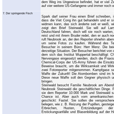
dem Weg ins Ungewisse befindet, hat er viel Ze
auf vier weitere US-Gefangene und immer noch wi
7. Der springende Fisch
Spark darf seiner Frau einen Brief schreiben, 
dass die Viet Cong ihn gut behandeln und er s
widmen kann, das sich änderte seit er weiß, w
zeigt den Brief Steinwald. Sie will auf La
Deutschland fahren, doch will sie noch warten
reist und mit ihrem Bruder redet, den er auch no
ruft Neubrook an, der den Reporter ohnehin abe
um seine Fotos zu kaufen. Während des Tel
Besucher in seinem Büro: Herr Menz. Die beid
derzeitige Situation. Der Besucher berichtet v
dem sich das Institut Wuppertal beschäftigt: C
Nervengase eingesetzt werden, doch die Praxis
Chemical-Corps der US-Army führen die Einsät
Beweise braucht, um die Wirksamkeit und Wir
zwei Fotoreporter mitgenommen. Kampfgase se
Waffe der Zukunft! Die Atombomben sind im f
Diese neue Waffe soll den Gegner physisch un
bringen.
Steinwald besucht Familie Neubrook am Abend
Neubrook Steinwald die geschäftlichen Dinge. 
sie dem Reporter 10.000 Mark und Steinwald sa
Chance ist. Aber auch vom amerikanischen 
geschickt: Fastel. Sie sollen die versproch
belegen, wie z. B. Reizung der Pupillen, gesteige
Erbrechen, Husten, Entzündungen der
Erstickungsanfälle und Blasenbildung auf der H