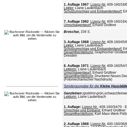
1. Auflage 1967
:
Lizenz-Nr.
409-160/18/6
Lektor:
Liane Lautenbach
Schutzumschlag und Einbandentwurf:
Er
7. Auflage 1982
:
Lizenz-Nr.
409-160/164
Umschlagentwurf:
Erhard Grüttner
Broschur,
334 S.
3. Auflage 1968
:
Lizenz-Nr.
409-160/45/6
Lektor:
Liane Lautenbach
Schutzumschlag und Einbandentwurf:
Er
Gesamtherstellung:
Graphischer Großbetr
Dresden
6. Auflage 1971
:
Lizenz-Nr.
409-160/54/7
Lektorin:
Liane Lautenbach
Umschlagentwurf:
Erhard Grüttner
Gesamtherstellung:
Druckerei Neues Deu
(Fotomechanischer Nachdruck)
Sonderausgabe für die
Kleine Hausbibli
Ganzleinen
(gold/rot-grün,schwarz/leinw
Lektorin:
Liane Lautenbach
1. Auflage:
Lizenz-Nr.:
409-160/34/70 · 
Umschlag und Einband:
Erhard Grüttner
Gesamtherstellung:
Karl-Marx-Werk Pöß
2. Auflage 1968
:
Lizenz-Nr.
400-160/36/6