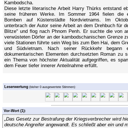
Kambodscha.
Diese letzte literarische Arbeit Harry Thürks entstand e
seine früheren Werke. Im Sommer 1964 fielen die e
Bomben auf Küstenstädte Nordvietnams. Im Oktob
unterbrach der Autor seine Arbeit an dem Drehbuch für d
Blitze" und flog nach Phnom Penh. Er suchte die von 
verwüsteten Dörfer an der kambodschanischen Grenze z
viele Stationen führte sein Weg bis zum Ben Hai, dem Gr
und Südvietnam. Nach seiner Rückkehr begann e
dokumentarischen Elementen durchsetzten Roman zu sc
ein Thema von höchster Aktualität aufgegriffen, es span
dem Feuer tiefer innerer Anteilnahme erfüllt.
Leserwertung
(bisher 0 ausgewertete Stimmen):
Vor-Wort (1):
„Das Gesetz zur Bestrafung der Kriegsverbrecher wird hi
deutsche Angreifer angewandt. Es schließt aber ein und 