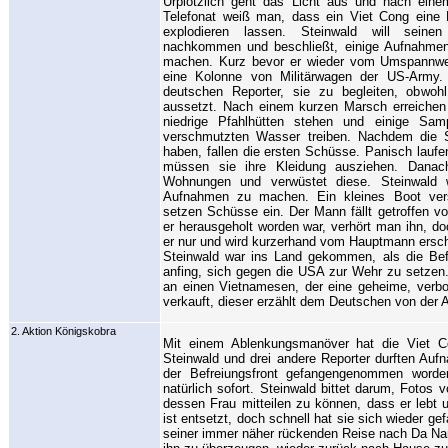
Urplötzlich geht das Licht aus und nach eine
Telefonat weiß man, dass ein Viet Cong ei
explodieren lassen. Steinwald will seinen
nachkommen und beschließt, einige Aufnahm
machen. Kurz bevor er wieder vom Umspannwer
eine Kolonne von Militärwagen der US-Army
deutschen Reporter, sie zu begleiten, obwoh
aussetzt. Nach einem kurzen Marsch erreichen 
niedrige Pfahlhütten stehen und einige Sa
verschmutzten Wasser treiben. Nachdem die S
haben, fallen die ersten Schüsse. Panisch lauf
müssen sie ihre Kleidung ausziehen. Danac
Wohnungen und verwüstet diese. Steinwald w
Aufnahmen zu machen. Ein kleines Boot versu
setzen Schüsse ein. Der Mann fällt getroffen 
er herausgeholt worden war, verhört man ihn, doc
er nur und wird kurzerhand vom Hauptmann ersc
Steinwald war ins Land gekommen, als die Befr
anfing, sich gegen die USA zur Wehr zu setzen. 
an einen Vietnamesen, der eine geheime, verbo
verkauft, dieser erzählt dem Deutschen von der 
2. Aktion Königskobra
Mit einem Ablenkungsmanöver hat die Viet C
Steinwald und drei andere Reporter durften Au
der Befreiungsfront gefangengenommen worde
natürlich sofort. Steinwald bittet darum, Foto
dessen Frau mitteilen zu können, dass er lebt 
ist entsetzt, doch schnell hat sie sich wieder ge
seiner immer näher rückenden Reise nach Da Na