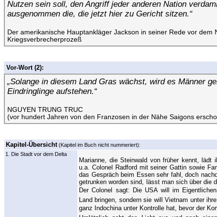
Nutzen sein soll, den Angriff jeder anderen Nation verda
ausgenommen die, die jetzt hier zu Gericht sitzen.“
Der amerikanische Hauptankläger Jackson in seiner Rede vor dem 
Kriegsverbrecherprozeß
Vor-Wort (2):
„Solange in diesem Land Gras wächst, wird es Männer ge
Eindringlinge aufstehen.“
NGUYEN TRUNG TRUC
(vor hundert Jahren von den Franzosen in der Nähe Saigons ersch
Kapitel-Übersicht
(Kapitel im Buch nicht nummeriert):
1. Die Stadt vor dem Delta
Marianne, die Steinwald von früher kennt, lädt
u.a. Colonel Radford mit seiner Gattin sowie Fam
das Gespräch beim Essen sehr fahl, doch nachd
getrunken worden sind, lässt man sich über die d
Der Colonel sagt: Die USA will im Eigentliche
Land bringen, sondern sie will Vietnam unter ihr
ganz Indochina unter Kontrolle hat, bevor der K