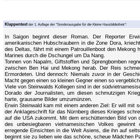
Klappentext
der 1. Auflage der "Sonderausgabe für die Kleine Hausbibliothek":
In Saigon beginnt dieser Roman. Der Reporter Erwin
amerikanischen Hubschraubern in die Zone Dora, kriech
des Deltas, fährt mit einem Patrouillenboot den Mekong h
Marines durch die Dschungel um Da Nang.
Tonnen von Napalm, Giftstoffen und Sprengbomben regne
zwischen Ben Hai und Mekong herab. Der Reis schmec
Ermordeten. Und dennoch: Niemals zuvor in der Geschi
Macht gegen einen so kleinen Gegner einen so vergeblich
Viele von Steinwalds Kollegen sind in der südvietnamesi
Dorado der Journalisten, um diesen schmutzigen Krieg
harte, grausame Bilder umzumünzen.
Erwin Steinwald kam mit einem anderen Ziel: Er will mit 
der Anklageschrift für das Nürnberg dieses Krieges schr
auf die USA zukommt. Mit dem erschütternden Bild von
des unbesiegbaren vietnamesischen Volkes gewinnt d
erregende Einsichten in die Welt Asiens, die ihn auf sel
beginnt sie zu lieben wie das schöne, scheue Mädchen Pa