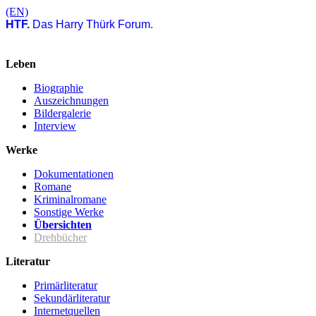
(EN)
HTF.
Das Harry Thürk Forum.
Leben
Biographie
Auszeichnungen
Bildergalerie
Interview
Werke
Dokumentationen
Romane
Kriminalromane
Sonstige Werke
Übersichten
Drehbücher
Literatur
Primärliteratur
Sekundärliteratur
Internetquellen