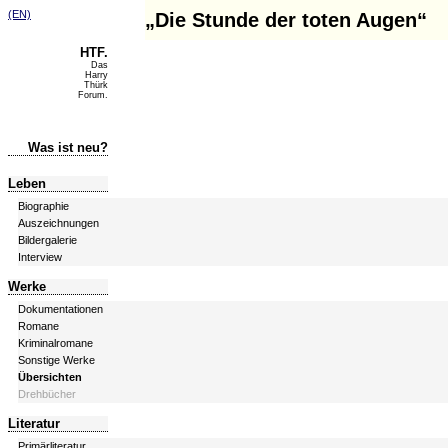
(EN)
„Die Stunde der toten Augen“
HTF.
Das
Harry
Thürk
Forum.
Was ist neu?
Leben
Biographie
Auszeichnungen
Bildergalerie
Interview
Werke
Dokumentationen
Romane
Kriminalromane
Sonstige Werke
Übersichten
Drehbücher
Literatur
Primärliteratur