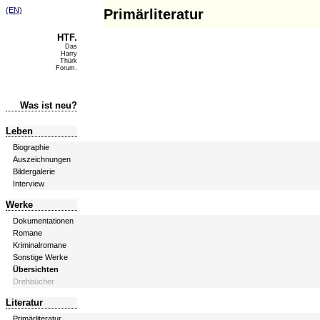
(EN)
Primärliteratur
HTF.
Das
Harry
Thürk
Forum.
Was ist neu?
Leben
Biographie
Auszeichnungen
Bildergalerie
Interview
Werke
Dokumentationen
Romane
Kriminalromane
Sonstige Werke
Übersichten
Drehbücher
Literatur
Primärliteratur