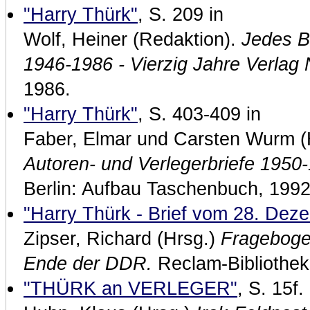
"Harry Thürk"
, S. 209 in
Wolf, Heiner (Redaktion).
Jedes B
1946-1986 - Vierzig Jahre Verlag
1986.
"Harry Thürk"
, S. 403-409 in
Faber, Elmar und Carsten Wurm (
Autoren- und Verlegerbriefe 1950
Berlin: Aufbau Taschenbuch, 1992
"Harry Thürk - Brief vom 28. Dez
Zipser, Richard (Hrsg.)
Fragebogen
Ende der DDR.
Reclam-Bibliothek
"THÜRK an VERLEGER"
, S. 15f. 