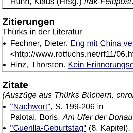
Huhn, Klaus (Hrsg.)
Irak-Feldpost
Zitierungen
Thürks in der Literatur
Fechner, Dieter.
Eng mit China v
<http://www.rotfuchs.net/rf11/06.h
Hinz, Thorsten.
Kein Erinnerungso
Zitate
(Auszüge aus Thürks Büchern, chro
"Nachwort"
, S. 199-206 in
Palotai, Boris.
Am Ufer der Donau
"Guerilla-Geburtstag"
(8. Kapitel)